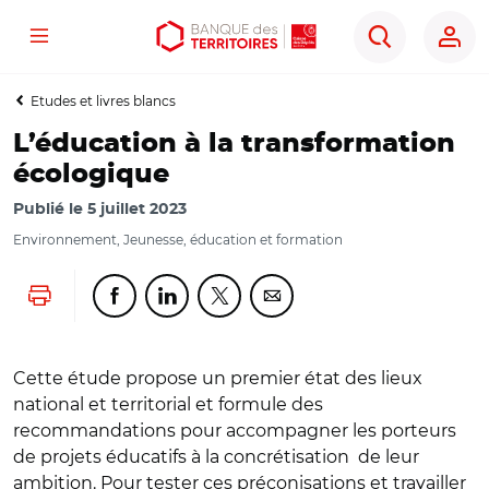
Menu
Aller
Aller
Ouvrir
Rechercher
au
au
les
contenu
menu
outils
Etudes et livres blancs
principal
principal
d'accessibilité
L’éducation à la transformation
écologique
Publié le
5 juillet 2023
Environnement, Jeunesse, éducation et formation
Lancer l'impression
Partager cette page sur Facebook
Partager cette page sur Linkedin
Partager cette page sur Twitter
Partager cette page sur Co
Cette étude propose un premier état des lieux
national et territorial et formule des
recommandations pour accompagner les porteurs
de projets éducatifs à la concrétisation de leur
ambition. Pour tester ces préconisations et travailler