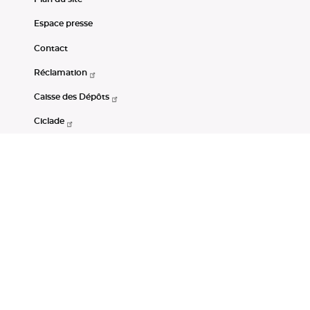
Espace presse
Contact
Réclamation
Caisse des Dépôts
Ciclade
CDC-Net
Consignations
Portail Open Data CDC
Restez connectés
LinkedIn
Youtube
Instagram
RSS