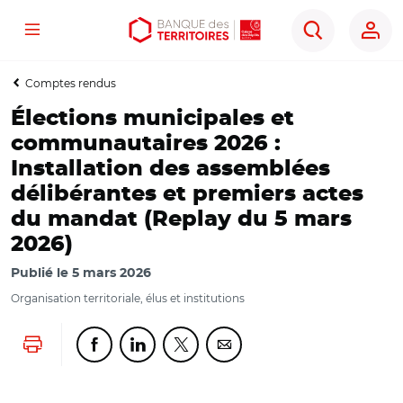
Menu
Aller
Aller
Ouvrir
Rechercher
au
au
les
contenu
menu
outils
Comptes rendus
principal
principal
d'accessibilité
Élections municipales et
communautaires 2026 :
Installation des assemblées
délibérantes et premiers actes
du mandat (Replay du 5 mars
2026)
Publié le
5 mars 2026
Organisation territoriale, élus et institutions
Lancer l'impression
Partager cette page sur Facebook
Partager cette page sur Linkedin
Partager cette page sur Twitter
Partager cette page sur Co