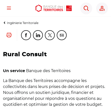
Menu
Aller
Aller
Ouvrir
Rechercher
au
au
les
contenu
menu
outils
Ingénierie Territoriale
principal
principal
d'accessibilité
Lancer l'impression
Partager cette page sur Facebook
Partager cette page sur Linkedin
Partager cette page sur Twitter
Partager cette page sur Co
Rural Consult
Banque des Territoires
Un service
La Banque des Territoires accompagne les
collectivités dans leurs prises de décision et projets.
Nous offrons un soutien juridique, financier et
organisationnel pour répondre à vos questions au
quotidien et optimiser la gestion de votre budget.