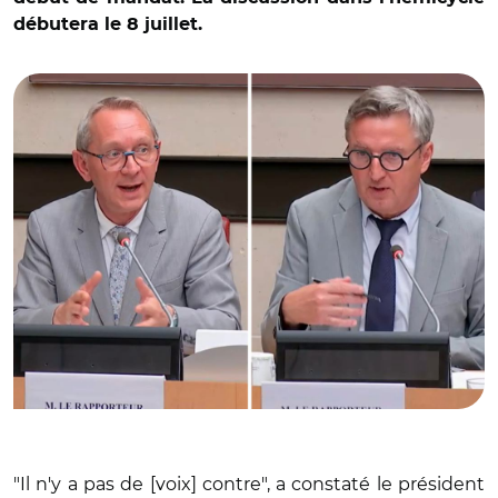
débutera le 8 juillet.
© Capture vidéo Assemblée nationale/ Stéphane
Delautrette et Didier Le Gac
"Il n'y a pas de [voix] contre", a constaté le président