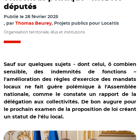
députés
Publié le
28 février 2025
par
Thomas Beurey
, Projets publics pour Localtis
Organisation territoriale, élus et institutions
Sauf sur quelques sujets - dont celui, ô combien
sensible, des indemnités de fonctions –
l'amélioration des règles d'exercice des mandats
locaux ne fait guère polémique à l'Assemblée
nationale, comme le constate un rapport de la
délégation aux collectivités. De bon augure pour
le prochain examen de la proposition de loi créant
un statut de l'élu local.
© @SDelautrette/ Stéphane Delautrette et François
Rebsamen