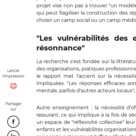
projet vise non pas à trouver "un modèle 
qui peut fragiliser la construction des 
choisir un camp social ou un camp médic
"Les vulnérabilités des 
résonnance"
La recherche s'est fondée sur la littératu
des organisations, pratiques professionnel
Lancer
le rapport met l'accent sur la nécessit
l'impression
impliquées. "Les réponses efficaces son
Lancer l'impression
mentale, parfois d'autres acteurs locaux",
Partager
Autre enseignement : la nécessité d'off
sur
rassurant, ce qui implique à la fois de 
un espace de "réflexivité collective" leu
Partager cette page sur Facebook
enfants et les vulnérabilités organisatio