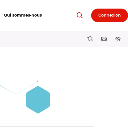
Qui sommes-nous
Connexion
Rechercher
Directions région
Contact
Acces