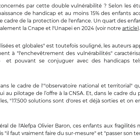
oncernés par cette double vulnérabilité ? Selon les ét
nnaissance de handicap et au moins 15% des enfants acc
e cadre de la protection de l'enfance. Un quart des en
alement la Cnape et l'Unapei en 2024 (voir notre
article
)
ées et globales" est toutefois souligné, les auteurs app
ement à "l'enchevêtrement des vulnérabilités" caractéris
 – et pouvant se conjuguer avec des handicaps te
s le cadre de l'"observatoire national et territorial" qu
pui au pilotage de l’offre à la CNSA. Et, dans le cadre du
es, "17.500 solutions sont d'ores et déjà sorties et on
al de l'Alefpa Olivier Baron, ces enfants aux fragilités
s "il faut vraiment faire du sur-mesure" et "passer son t