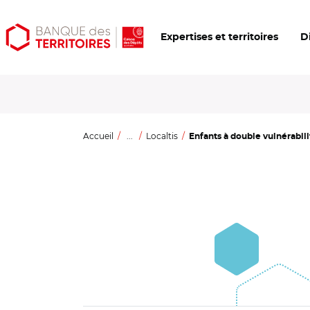
Aller
Aller
Ouvrir
Expertises et territoires
D
au
au
les
contenu
menu
outils
principal
principal
d'accessibilité
Accueil
...
Localtis
Enfants à double vulnérabilit