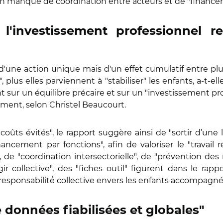
un manque de coordination entre acteurs et de "finance
 l'investissement professionnel re
 d'une action unique mais d'un effet cumulatif entre plu
plus elles parviennent à "stabiliser" les enfants, a-t-el
 sur un équilibre précaire et sur un "investissement pro
ement, selon Christel Beaucourt.
ûts évités", le rapport suggère ainsi de "sortir d’une 
ancement par fonctions", afin de valoriser le "travail 
 de "coordination intersectorielle", de "prévention des
r collective", des "fiches outil" figurent dans le rapport
responsabilité́ collective envers les enfants accompagné
données fiabilisées et globales"