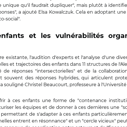
unique qu'il faudrait dupliquer", mais plutôt à identifie
réponses", a ajouté Elsa Kowalczuk. Cela en adoptant un
o-social".
enfants et les vulnérabilités orga
re existante, l'audition d'experts et l'analyse d'une diver
les et trajectoires des enfants dans 11 structures de l'Ale
é de réponses "intersectorielles" et de la collaborati
t souvent des réponses hybrides, qui articulent prote
 a souligné Christel Beaucourt, professeure à l'Université 
rir à ces enfants une forme de "contenance institutio
sécuriser les équipes et de donner à ces dernières une
r permettant de s'adapter à ces enfants particulièrement f
nnelles entrent en résonnance" et un "cercle vicieux" peu