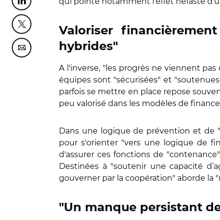
qui pointe notamment l'effet néfaste d'
Partager cette page sur Linkedin
Partager cette page sur Twitter
Valoriser financièrement
hybrides"
Partager cette page sur Courriel
A l'inverse, "les progrès ne viennent pas
équipes sont "sécurisées" et "soutenues", 
parfois se mettre en place repose souvent
peu valorisé dans les modèles de financ
Dans une logique de prévention et de "co
pour s'orienter "vers une logique de fin
d'assurer ces fonctions de "contenance",
Destinées à "soutenir une capacité d’agi
gouverner par la coopération" aborde la "
"Un manque persistant de 