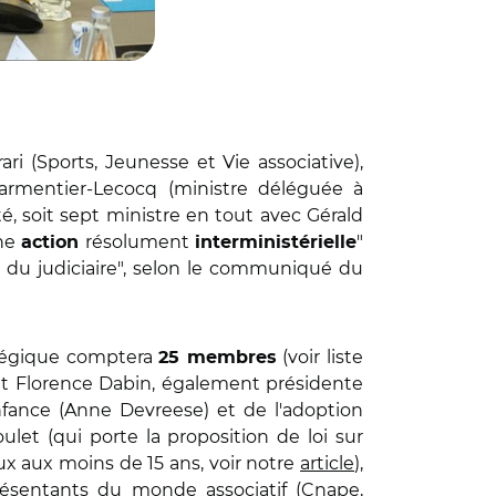
ri (Sports, Jeunesse et Vie associative),
armentier-Lecocq (ministre déléguée à
, soit sept ministre en tout avec Gérald
une
résolument
"
action
interministérielle
 et du judiciaire", selon le communiqué du
ratégique comptera
(voir liste
25 membres
 et Florence Dabin, également présidente
nfance (Anne Devreese) et de l'adoption
let (qui porte la proposition de loi sur
aux aux moins de 15 ans, voir notre
article
),
présentants du monde associatif (Cnape,