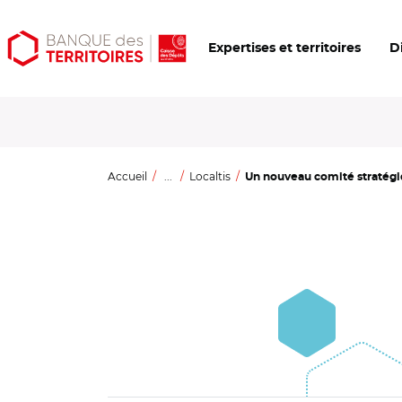
Aller
Aller
Ouvrir
Expertises et territoires
D
au
au
les
contenu
menu
outils
principal
principal
d'accessibilité
Accueil
...
Localtis
Un nouveau comité stratégiq