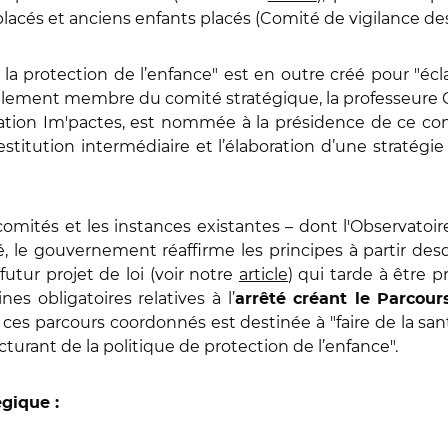
lacés et anciens enfants placés (Comité de vigilance des
la protection de l’enfance" est en outre créé pour "écla
galement membre du comité stratégique, la professeure 
ciation Im'pactes, est nommée à la présidence de ce co
stitution intermédiaire et l’élaboration d’une stratégi
omités et les instances existantes – dont l'Observatoire
 le gouvernement réaffirme les principes à partir desq
utur projet de loi (voir notre
article
) qui tarde à être p
es obligatoires relatives à l’
arrêté créant le Parcou
 ces parcours coordonnés est destinée à "faire de la san
turant de la politique de protection de l’enfance".
égique :