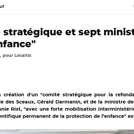
ur
stratégique et sept minis
enfance"
é
, pour Localtis
création d'un "comité stratégique pour la refonda
rde des Sceaux, Gérald Darmanin, et de la ministre de
e Rist, "avec une forte mobilisation interministéri
entifique permanent de la protection de l’enfance" e
 Comité stratégique pour refonder la politique de protection de 