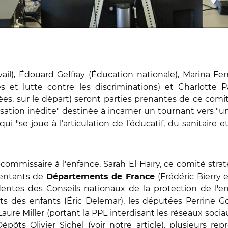
il), Édouard Geffray (Éducation nationale), Marina Ferra
et lutte contre les discriminations) et Charlotte P
s, sur le départ) seront parties prenantes de ce comité
sation inédite" destinée à incarner un tournant vers "
qui "se joue à l’articulation de l’éducatif, du sanitaire
-commissaire à l'enfance, Sarah El Haïry, ce comité st
sentants de
(Frédéric Bierry
Départements de France
dentes des Conseils nationaux de la protection de l'e
s des enfants (Éric Delemar), les députées Perrine Gou
 Laure Miller (portant la PPL interdisant les réseaux soci
épôts Olivier Sichel (voir notre
article
), plusieurs re