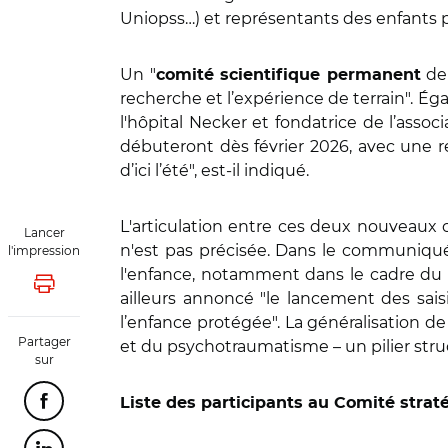
Uniopss…) et représentants des enfants p
Un "
de 
comité scientifique permanent
recherche et l’expérience de terrain". É
l'hôpital Necker et fondatrice de l’asso
débuteront dès février 2026, avec une re
d’ici l’été", est-il indiqué.
L'articulation entre ces deux nouveaux c
Lancer
n'est pas précisée. Dans le communiqué,
l'impression
l'enfance, notamment dans le cadre du f
Lancer l'impression
ailleurs annoncé "le lancement des saisin
l’enfance protégée". La généralisation de
Partager
et du psychotraumatisme – un pilier struc
sur
Liste des participants au Comité strat
Partager cette page sur Facebook