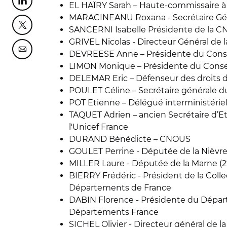
Partager cette page sur Linkedin
EL HAÏRY Sarah – Haute-commissaire à 
MARACINEANU Roxana - Secrétaire Gé
Partager cette page sur Twitter
SANCERNI Isabelle Présidente de la C
GRIVEL Nicolas - Directeur Général de 
Partager cette page sur Courriel
DEVREESE Anne – Présidente du Conseil
LIMON Monique – Présidente du Conseil
DELEMAR Eric – Défenseur des droits 
POULET Céline – Secrétaire générale d
POT Etienne – Délégué interministéri
TAQUET Adrien – ancien Secrétaire d’Eta
l'Unicef France
DURAND Bénédicte – CNOUS
GOULET Perrine - Députée de la Nièvre 
MILLER Laure - Députée de la Marne (2
BIERRY Frédéric - Président de la Colle
Départements de France
DABIN Florence - Présidente du Départ
Départements France
SICHEL Olivier - Directeur général de l