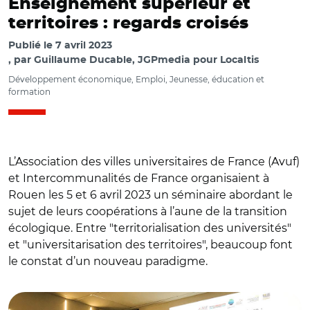
Enseignement supérieur et
territoires : regards croisés
Publié le
7 avril 2023
par
Guillaume Ducable, JGPmedia pour Localtis
Développement économique, Emploi, Jeunesse, éducation et
formation
L’Association des villes universitaires de France (Avuf)
et Intercommunalités de France organisaient à
Rouen les 5 et 6 avril 2023 un séminaire abordant le
sujet de leurs coopérations à l’aune de la transition
écologique. Entre "territorialisation des universités"
et "universitarisation des territoires", beaucoup font
© Guillaume Ducable/David Margueritte, Clément Henin,
le constat d’un nouveau paradigme.
Catherine Vautrain, Abdelkrim Marchiani, Guillaume Gelle
et Delphine Manceau