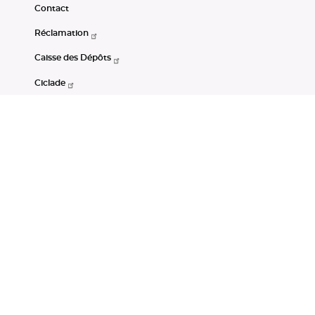
Contact
Réclamation
Caisse des Dépôts
Ciclade
CDC-Net
Consignations
Portail Open Data CDC
Restez connectés
LinkedIn
Youtube
Instagram
RSS
Mentions légales
CGU
Données personnelles