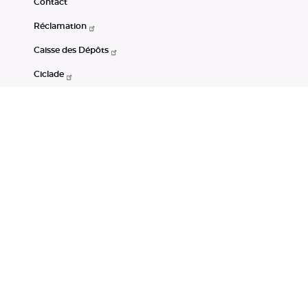
Contact
Réclamation
Caisse des Dépôts
Ciclade
CDC-Net
Consignations
Portail Open Data CDC
Restez connectés
LinkedIn
Youtube
Instagram
RSS
Mentions légales
CGU
Données personnelles
Accessibilité : non conforme
DSP2