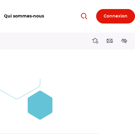
Qui sommes-nous
Connexion
Rechercher
Directions région
Contact
Acces