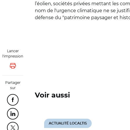
l’éolien, sociétés privées mettant les co
nom de l'urgence climatique ne se justif
défense du "patrimoine paysager et histor
Lancer
l'impression
Lancer l'impression
Partager
sur
Voir aussi
Partager cette page sur Facebook
Partager cette page sur Linkedin
ACTUALITÉ LOCALTIS
Partager cette page sur Twitter