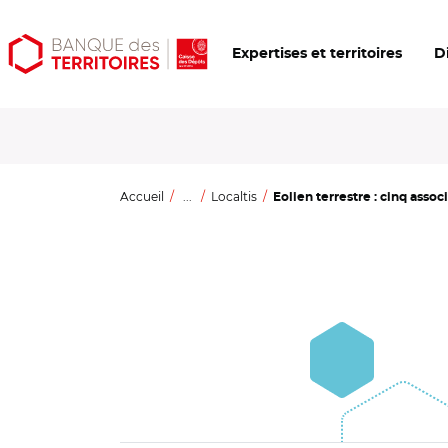
Aller
Aller
Ouvrir
Expertises et territoires
D
au
au
les
contenu
menu
outils
principal
principal
d'accessibilité
Accueil
...
Localtis
Eolien terrestre : cinq associ