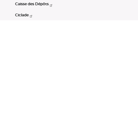
Caisse des Dépôts
Ciclade
CDC-Net
Consignations
Portail Open Data CDC
Restez connectés
LinkedIn
Youtube
Instagram
RSS
Mentions légales
CGU
Données personnelles
Accessibilité : non conforme
DSP2
Instruments financiers
Gestion des cookies
© Banque des Territoires 2026. Tous droits réservés.