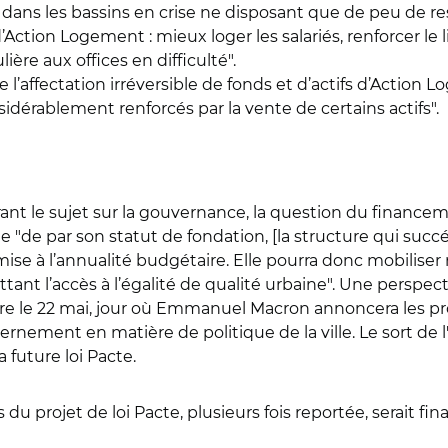
ns les bassins en crise ne disposant que de peu de resso
 d’Action Logement : mieux loger les salariés, renforcer l
ière aux offices en difficulté".
e l’affectation irréversible de fonds et d’actifs d’Action
idérablement renforcés par la vente de certains actifs".
trant le sujet sur la gouvernance, la question du financ
e "de par son statut de fondation, [la structure qui succé
umise à l’annualité budgétaire. Elle pourra donc mobili
ant l’accès à l’égalité de qualité urbaine". Une perspe
re le 22 mai, jour où Emmanuel Macron annoncera les pro
ernement en matière de politique de la ville. Le sort de l
 future loi Pacte.
 du projet de loi Pacte, plusieurs fois reportée, serait f