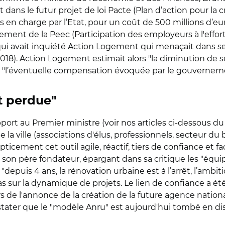
 dans le futur projet de loi Pacte (Plan d’action pour la 
s en charge par l’Etat, pour un coût de 500 millions d’eur
ement de la Peec (Participation des employeurs à l'effort
qui avait inquiété Action Logement qui menaçait dans ses
 2018). Action Logement estimait alors "la diminution de s
e" "l’éventuelle compensation évoquée par le gouvernem
st perdue"
port au Premier ministre (voir nos articles ci-dessous du 
 la ville (associations d'élus, professionnels, secteur du b
ticement cet outil agile, réactif, tiers de confiance et f
 son père fondateur, épargant dans sa critique les "équi
depuis 4 ans, la rénovation urbaine est à l’arrêt, l’ambiti
s sur la dynamique de projets. Le lien de confiance a ét
s de l'annonce de la création de la future agence nationa
constater que le "modèle Anru" est aujourd'hui tombé en di