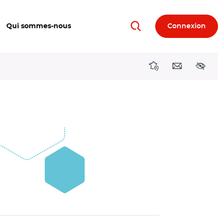
Qui sommes-nous
Connexion
Rechercher
Directions région
Contact
Acces