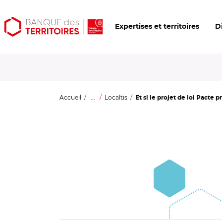
Aller
Aller
Ouvrir
Expertises et territoires
D
au
au
les
contenu
menu
outils
principal
principal
d'accessibilité
Accueil
...
Localtis
Et si le projet de loi Pacte pré