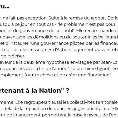
...
ne fait pas exception. Suite à la remise du rapport Borlo
 jusqu'à ce jour en tout cas - "le problème n’est pas pou
on et de gouvernance de cet outil". Elle recommande de
davantage les démolitions ou de soutenir les bailleurs fra
s et d'instaurer "une gouvernance pilotée par les financeu
our tout cela, les ressources d’Action Logement doivent êt
 de préciser.
faveur de la deuxième hypothèse envisagée par Jean-Lo
 les quartiers dès la fin de l'année". La première hypothès
t simplement à autre chose et de créer une "fondation".
rtenant à la Nation" ?
me. Elle regrouperait aussi les collectivités territoriales
 au-delà de la réparation de quartiers jugés prioritaires. "
ent de financement permettant la mise à niveau de l’e