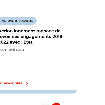
ACTUALITÉ LOCALTIS
ACTUALITÉ
Action logement menace de
Conventi
revoir ses engagements 2018-
Action l
2022 avec l'Etat
bonificat
HLM et un
ogement social
de logem
Cohésion des
Environneme
Politique de
et foncier, 
n savoir plus
En savoir pl