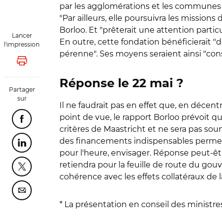
par les agglomérations et les communes da
"Par ailleurs, elle poursuivra les missions
Borloo. Et "prêterait une attention particul
Lancer
En outre, cette fondation bénéficierait "d
l'impression
pérenne". Ses moyens seraient ainsi "cons
Lancer l'impression
Réponse le 22 mai ?
Partager
sur
Il ne faudrait pas en effet que, en décen
point de vue, le rapport Borloo prévoit qu
Partager cette page sur Facebook
critères de Maastricht et ne sera pas so
des financements indispensables permett
Partager cette page sur Linkedin
pour l'heure, envisager. Réponse peut-êt
retiendra pour la feuille de route du gouv
Partager cette page sur Twitter
cohérence avec les effets collatéraux de la
Partager cette page sur Courriel
* La présentation en conseil des ministres