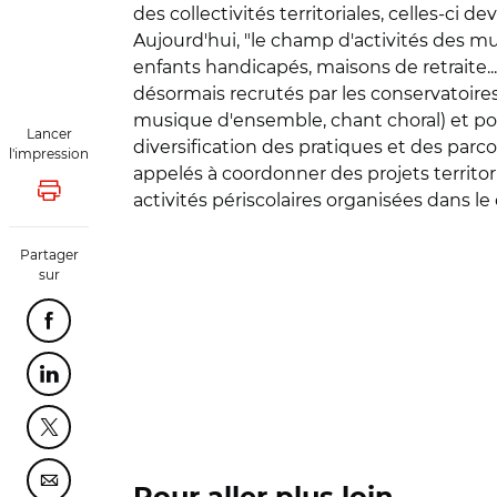
des collectivités territoriales, celles-ci 
Aujourd'hui, "le champ d'activités des mu
enfants handicapés, maisons de retraite..
désormais recrutés par les conservatoir
musique d'ensemble, chant choral) et pour
Lancer
diversification des pratiques et des parc
l'impression
appelés à coordonner des projets territoria
Lancer l'impression
activités périscolaires organisées dans le
Partager
sur
Partager cette page sur Facebook
Partager cette page sur Linkedin
Partager cette page sur Twitter
Partager cette page sur Courriel