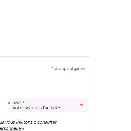
*
champ obligatoire
(champ obligatoire)
Activité
us vous invitons à consulter
ersonnelle