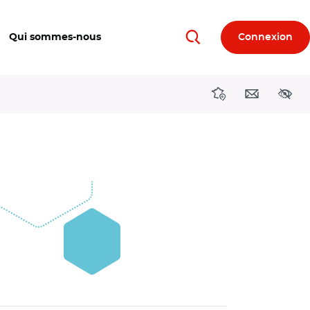
Qui sommes-nous
Connexion
Rechercher
Directions région
Contact
Acces