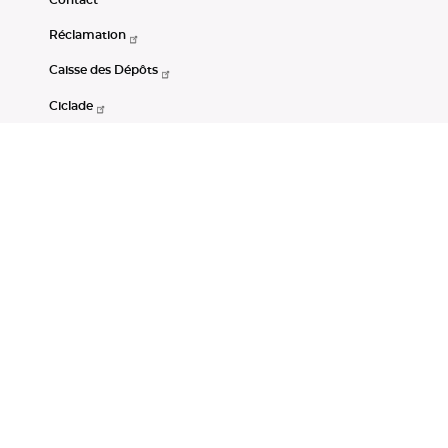
Réclamation
Caisse des Dépôts
Ciclade
CDC-Net
Consignations
Portail Open Data CDC
Restez connectés
LinkedIn
Youtube
Instagram
RSS
Mentions légales
CGU
Données personnelles
Accessibilité : non conforme
DSP2