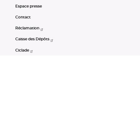
Espace presse
Contact
Réclamation
Caisse des Dépôts
Ciclade
CDC-Net
Consignations
Portail Open Data CDC
Restez connectés
LinkedIn
Youtube
Instagram
RSS