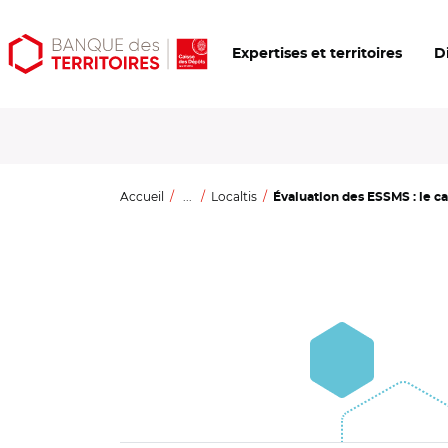
Aller
Aller
Ouvrir
Expertises et territoires
D
au
au
les
contenu
menu
outils
principal
principal
d'accessibilité
Accueil
...
Localtis
Évaluation des ESSMS : le ca