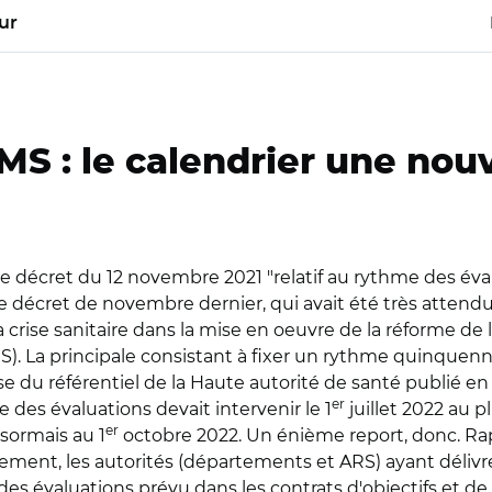
ur
S : le calendrier une nouv
 le décret du 12 novembre 2021 "relatif au rythme des év
e décret de novembre dernier, qui avait été très attendu
 crise sanitaire dans la mise en oeuvre de la réforme de 
). La principale consistant à fixer un rythme quinquenna
se du référentiel de la Haute autorité de santé publié en
er
des évaluations devait intervenir le 1
juillet 2022 au p
er
ésormais au 1
octobre 2022. Un énième report, donc. R
ntement, les autorités (départements et ARS) ayant déliv
 des évaluations prévu dans les contrats d'objectifs et d