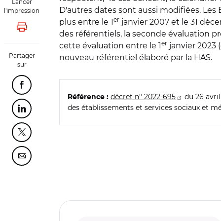
Lancer
D'autres dates sont aussi modifiées. Les E
l'impression
er
plus entre le 1
janvier 2007 et le 31 déce
Lancer l'impression
des référentiels, la seconde évaluation p
er
cette évaluation entre le 1
janvier 2023 (
Partager
nouveau référentiel élaboré par la HAS.
sur
Partager cette page sur Facebook
décret n° 2022-695
du 26 avril
Référence :
des établissements et services sociaux et m
Partager cette page sur Linkedin
Partager cette page sur Twitter
Partager cette page sur Courriel