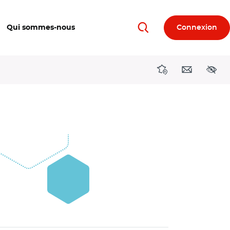
Qui sommes-nous
Connexion
Rechercher
Directions région
Contact
Acces