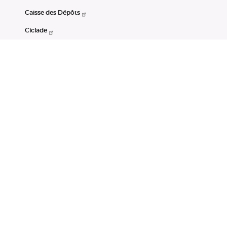
Caisse des Dépôts
Ciclade
CDC-Net
Consignations
Portail Open Data CDC
Restez connectés
LinkedIn
Youtube
Instagram
RSS
Mentions légales
CGU
Données personnelles
Accessibilité : non conforme
DSP2
Instruments financiers
Gestion des cookies