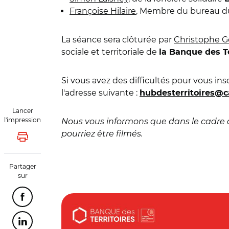
Françoise Hilaire
, Membre du bureau 
La séance sera clôturée par
Christophe G
sociale et territoriale de
la Banque des Te
Si vous avez des difficultés pour vous ins
l'adresse suivante :
hubdesterritoires@c
Lancer
l'impression
Nous vous informons que dans le cadre 
pourriez être filmés.
Lancer l'impression
Partager
sur
© Hub des Territoires
Partager cette page sur Facebook
Partager cette page sur Linkedin