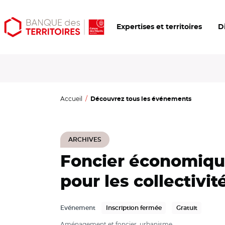
Aller
Aller
Ouvrir
Expertises et territoires
D
au
au
les
contenu
menu
outils
principal
principal
d'accessibilité
Accueil
Découvrez tous les événements
ARCHIVES
Foncier économique 
pour les collectivit
Evénement
Inscription fermée
Gratuit
Aménagement et foncier, urbanisme