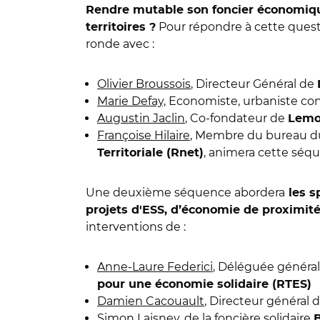
Rendre mutable son foncier économique 
Pour répondre à cette quest
territoires ?
ronde avec :
Olivier Broussois
, Directeur Général de
Marie Defay,
Economiste, urbaniste co
Augustin Jaclin
, Co-fondateur de
Lemo
Françoise Hilaire
, Membre du bureau 
, animera cette séq
Territoriale (Rnet)
Une deuxième séquence abordera
les s
projets d'ESS, d’économie de proximité
interventions de :
Anne-Laure Federici
, Déléguée généra
pour une économie solidaire (RTES)
Damien Cacouault
, Directeur général 
Simon Laisney
, de la foncière solidaire