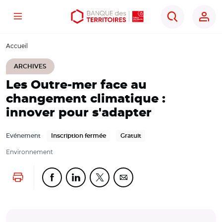
Menu
Aller
Aller
Ouvrir
Rechercher
au
au
les
contenu
menu
outils
Accueil
principal
principal
d'accessibilité
ARCHIVES
Les Outre-mer face au
changement climatique :
innover pour s'adapter
Evénement
Inscription fermée
Gratuit
Environnement
Lancer l'impression
Partager cette page sur Facebook
Partager cette page sur Linkedin
Partager cette page sur Twitter
Partager cette page sur Co