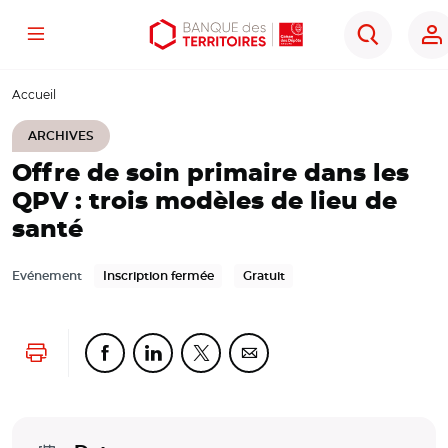
Menu
Aller
Aller
Ouvrir
Recherche
au
au
les
contenu
menu
outils
Accueil
principal
principal
d'accessibilité
ARCHIVES
Offre de soin primaire dans les
QPV : trois modèles de lieu de
santé
Evénement
Inscription fermée
Gratuit
Lancer l'impression
Partager cette page sur Facebook
Partager cette page sur Linkedin
Partager cette page sur Twitter
Partager cette page sur Co