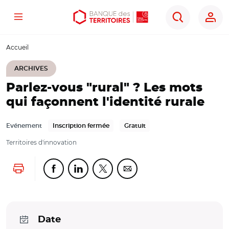
Menu
Aller
Aller
Ouvrir
Rechercher
au
au
les
contenu
menu
outils
Accueil
principal
principal
d'accessibilité
ARCHIVES
Parlez-vous "rural" ? Les mots
qui façonnent l'identité rurale
Evénement
Inscription fermée
Gratuit
Territoires d'innovation
Lancer l'impression
Partager cette page sur Facebook
Partager cette page sur Linkedin
Partager cette page sur Twitter
Partager cette page sur Co
Date