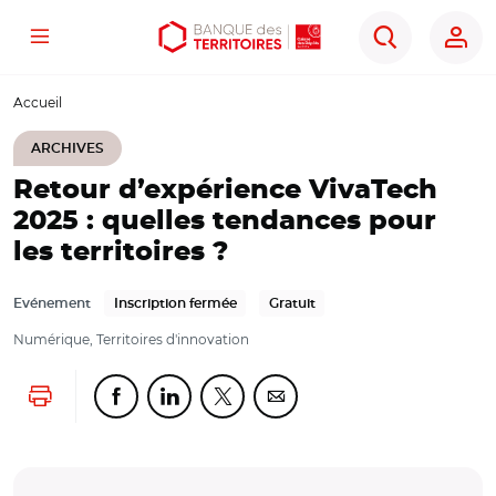
Menu
Aller
Aller
Ouvrir
Rechercher
au
au
les
contenu
menu
outils
Accueil
principal
principal
d'accessibilité
ARCHIVES
Retour d’expérience VivaTech
2025 : quelles tendances pour
les territoires ?
Evénement
Inscription fermée
Gratuit
Numérique, Territoires d'innovation
Lancer l'impression
Partager cette page sur Facebook
Partager cette page sur Linkedin
Partager cette page sur Twitter
Partager cette page sur Co