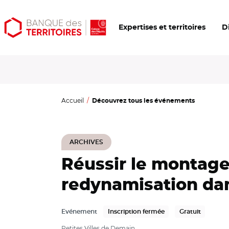
Aller
Aller
Ouvrir
Expertises et territoires
D
au
au
les
contenu
menu
outils
principal
principal
d'accessibilité
Accueil
Découvrez tous les événements
ARCHIVES
Réussir le montage
redynamisation dans
Evénement
Inscription fermée
Gratuit
Petites Villes de Demain