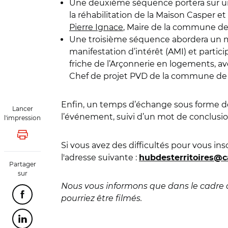
Une deuxième séquence portera sur un
la réhabilitation de la Maison Casper et
Pierre Ignace
, Maire de la commune d
Une troisième séquence abordera un 
manifestation d’intérêt (AMI) et partici
friche de l’Arçonnerie en logements, 
Chef de projet PVD de la commune d
Enfin, un temps d’échange sous forme d
Lancer
l’événement, suivi d’un mot de conclusio
l'impression
Lancer l'impression
Si vous avez des difficultés pour vous ins
l'adresse suivante :
hubdesterritoires@c
Partager
sur
Nous vous informons que dans le cadre 
Partager cette page sur Facebook
pourriez être filmés.
© Hub des Territoires
Partager cette page sur Linkedin