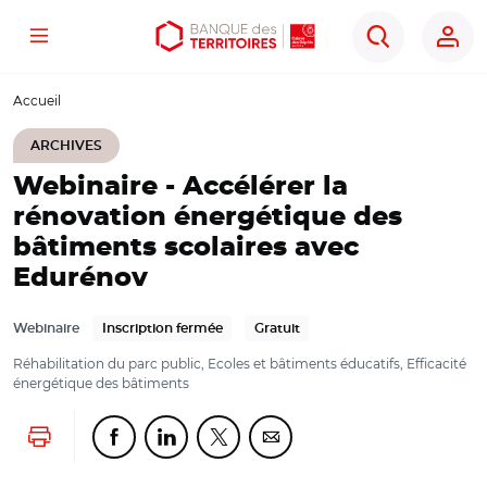
Menu
Aller
Aller
Ouvrir
Rechercher
au
au
les
contenu
menu
outils
Accueil
principal
principal
d'accessibilité
ARCHIVES
Webinaire - Accélérer la
rénovation énergétique des
bâtiments scolaires avec
Edurénov
Webinaire
Inscription fermée
Gratuit
Réhabilitation du parc public, Ecoles et bâtiments éducatifs, Efficacité
énergétique des bâtiments
Lancer l'impression
Partager cette page sur Facebook
Partager cette page sur Linkedin
Partager cette page sur Twitter
Partager cette page sur Co