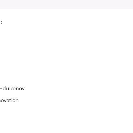
:
e EduRénov
nnovation