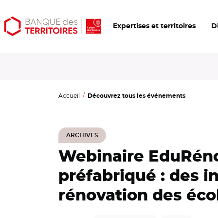
Aller
Aller
Ouvrir
Expertises et territoires
D
au
au
les
contenu
menu
outils
principal
principal
d'accessibilité
Accueil
Découvrez tous les événements
ARCHIVES
Webinaire EduRéno
préfabriqué : des i
rénovation des éco