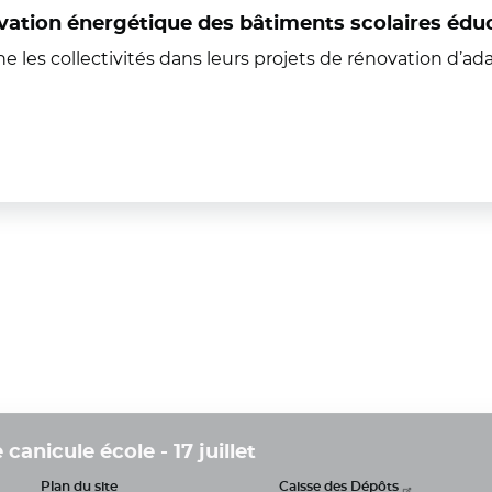
tion énergétique des bâtiments scolaires éduca
s collectivités dans leurs projets de rénovation d’ad
anicule école - 17 juillet
Plan du site
Caisse des Dépôts