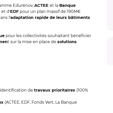
gramme Edurénov,
et la
ACTEE
Banque
et d'
pour un plan massif de 190M€
t
EDF
ans l'
adaptation rapide de leurs bâtiments
pour les collectivités souhaitant bénéficier
ue
t sur la mise en place de
emen
solutions
'identification de
(
100%
travaux prioritaires
(ACTEE, EDF, Fonds Vert, La Banque
ux