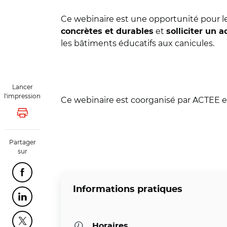
Ce webinaire est une opportunité pour le
et
concrètes et durables
solliciter un
les bâtiments éducatifs aux canicules.
Lancer
l'impression
Ce webinaire est coorganisé par ACTEE et
Lancer l'impression
Partager
sur
Partager cette page sur Facebook
Informations pratiques
Partager cette page sur Linkedin
Partager cette page sur Twitter
Horaires