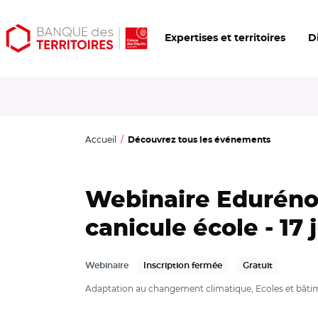
Aller
Aller
Ouvrir
Expertises et territoires
D
au
au
les
contenu
menu
outils
principal
principal
d'accessibilité
Accueil
Découvrez tous les événements
Webinaire Eduréno
canicule école - 17 j
Webinaire
Inscription fermée
Gratuit
Adaptation au changement climatique, Ecoles et bâti