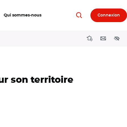
Qui sommes-nous
Connexion
Rechercher
Directions région
Contact
Acces
r son territoire