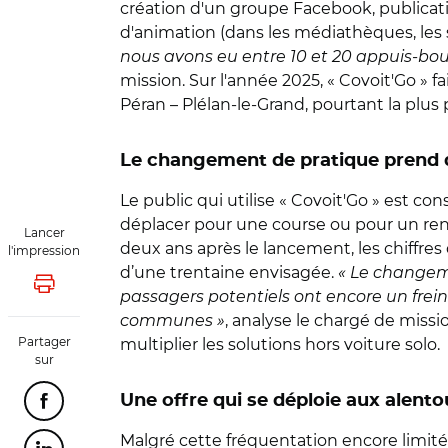
création d'un groupe Facebook, publicat
d'animation (dans les médiathèques, le
nous avons eu entre 10 et 20 appuis-bout
mission. Sur l'année 2025, « Covoit'Go » f
Péran – Plélan-le-Grand, pourtant la plu
Le changement de pratique prend
Le public qui utilise « Covoit'Go » est co
déplacer pour une course ou pour un rend
Lancer
deux ans après le lancement, les chiffre
l'impression
d’une trentaine envisagée.
« Le changem
Lancer l'impression
passagers potentiels ont encore un frei
communes »
, analyse le chargé de mis
Partager
multiplier les solutions hors voiture solo.
sur
Une offre qui se déploie aux alento
Partager cette page sur Facebook
Malgré cette fréquentation encore limité