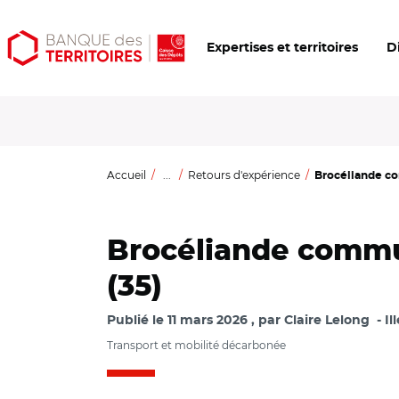
Aller
Aller
Ouvrir
Expertises et territoires
D
au
au
les
contenu
menu
outils
principal
principal
d'accessibilité
Accueil
...
Retours d'expérience
Brocéliande com
Brocéliande communa
(35)
Publié le
11 mars 2026
par
Claire Lelong
Il
Transport et mobilité décarbonée