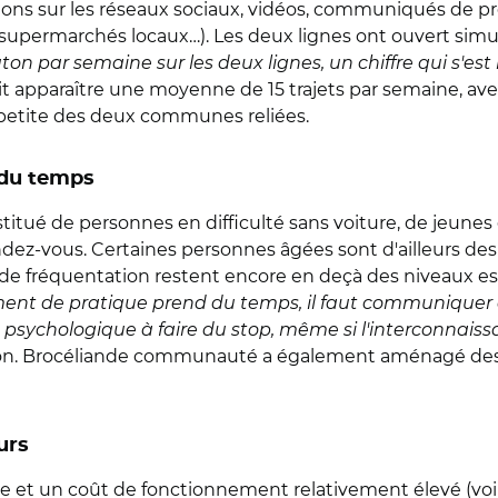
ions sur les réseaux sociaux, vidéos, communiqués de pr
s supermarchés locaux
…
). Les deux lignes ont ouvert sim
on par semaine sur les deux lignes, un chiffre qui s'es
ait apparaître une moyenne de 15 trajets par semaine, ave
s petite des deux communes reliées.
 du temps
nstitué de personnes en difficulté sans voiture, de jeunes
ez-vous. Certaines personnes âgées sont d'ailleurs des u
s de fréquentation restent encore en deçà des niveaux es
ent de pratique prend du temps, il faut communiqu
n psychologique à faire du stop, même si l'interconnais
sion. Brocéliande communauté a également aménagé des 
urs
e et un coût de fonctionnement relativement élevé (voir 