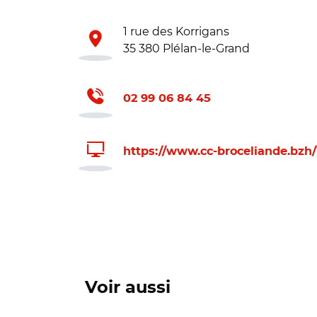
1 rue des Korrigans
35 380 Plélan-le-Grand
02 99 06 84 45
https://www.cc-broceliande.bzh/
Voir aussi