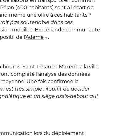
t de liaisons en transports en commun
-Péran (400 habitants) sont à l'écart de
and même une offre à ces habitants ?
erait pas soutenable dans ces
ission mobilité. Brocéliande communauté
sitif de l’
Ademe
.
bourgs, Saint-Péran et Maxent, à la ville
ont complété l’analyse des données
n moyenne. Une fois confirmée la
on est très simple : il suffit de décider
 signalétique et un siège assis-debout qui
communication lors du déploiement :