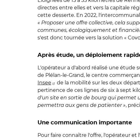
Éloignées de 15 à 35 kilomètres de Ren
directes entre elles et vers la capitale r
cette desserte. En 2022, l'intercommuna
« Proposer une offre collective, cela s
communes, écologiquement et financiè
s'est donc tournée vers la solution « Covo
Après étude, un déploiement rapid
L'opérateur a d'abord réalisé une étude s
de Plélan-le-Grand, le centre commerçant 
Insee
de la mobilité sur les deux dépar
pertinence de ces lignes de six à sept ki
d'un site en sortie de bourg qui permet un
permettra aux gens de patienter »
, préc
Une communication importante
Pour faire connaître l'offre, l'opérateu