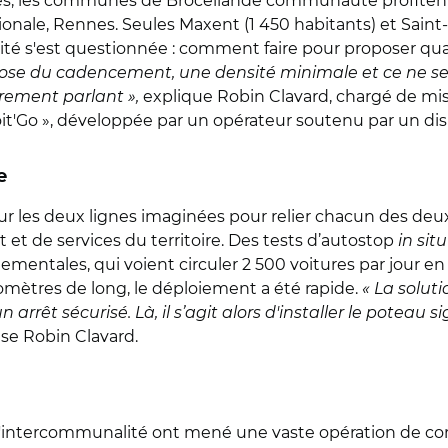
nes, les communes de Brocéliande communauté profiten
égionale, Rennes. Seules Maxent (1 450 habitants) et Saint
lité s'est questionnée : comment faire pour proposer qu
uppose du cadencement, une densité minimale et ce ne s
rement parlant »,
explique Robin Clavard, chargé de m
it'Go », développée par un opérateur soutenu par un dispo
e
ur les deux lignes imaginées pour relier chacun des deux 
et de services du territoire. Des tests d’autostop
in situ
tementales, qui voient circuler 2 500 voitures par jour e
lom
è
tres de long, le déploiement a été rapide.
« La soluti
 arrêt sécurisé. Là, il s’agit alors d'installer le poteau
ise Robin Clavard.
r et l'intercommunalité ont mené une vaste opération de 