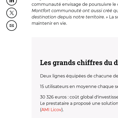
Partager cette page sur Linkedin
communauté envisage de poursuivre le d
Montfort communauté ont aussi créé quatr
Partager cette page sur Twitter
destination depuis notre territoire. »
La s
maintenir en vie.
Partager cette page sur Courriel
Les grands chiffres du d
Deux lignes équipées de chacune deux
15 utilisateurs en moyenne chaque 
30 326 euros : coût global d'investi
Le prestataire a proposé une solution
(
AMI Licov
).