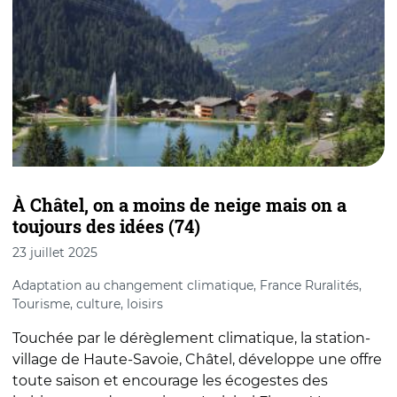
À Châtel, on a moins de neige mais on a
B
toujours des idées (74)
s
23 juillet 2025
2
Adaptation au changement climatique, France Ruralités,
F
Tourisme, culture, loisirs
P
Touchée par le dérèglement climatique, la station-
à
village de Haute-Savoie, Châtel, développe une offre
f
toute saison et encourage les écogestes des
v