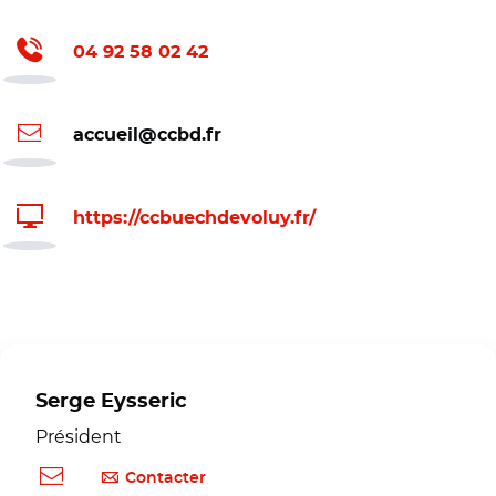
04 92 58 02 42
accueil@ccbd.fr
https://ccbuechdevoluy.fr/
Serge Eysseric
Président
Contacter