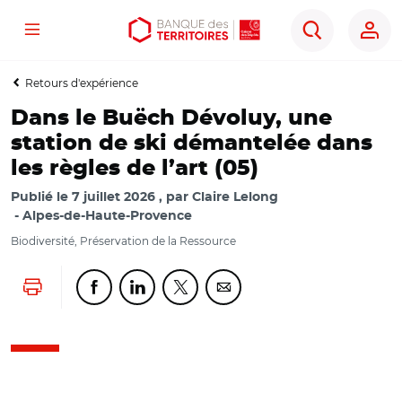
Menu
Aller
Aller
Ouvrir
Rechercher
au
au
les
contenu
menu
outils
Retours d'expérience
principal
principal
d'accessibilité
Dans le Buëch Dévoluy, une
station de ski démantelée dans
les règles de l’art (05)
Publié le
7 juillet 2026
par
Claire Lelong
Alpes-de-Haute-Provence
Biodiversité, Préservation de la Ressource
Lancer l'impression
Partager cette page sur Facebook
Partager cette page sur Linkedin
Partager cette page sur Twitter
Partager cette page sur Co