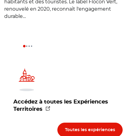
habitants et des touristes. Le label Flocon Vert,
u
renouvelé en 2020, reconnaît l'engagement
durable…
Accédez à toutes les Expériences
(nouvelle fenêtre)
Territoires
Toutes les expériences