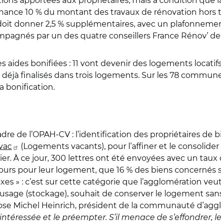
tions apportées aux propriétaires, mais à condition que
finance 10 % du montant des travaux de rénovation hors
oit donner 2,5 % supplémentaires, avec un plafonnement
compagnés par un des quatre conseillers France Rénov’ de
 aides bonifiées : 11 vont devenir des logements locatifs,
t déjà finalisés dans trois logements. Sur les 78 commu
a bonification.
re de l’OPAH-CV : l’identification des propriétaires de 
ovac
(Logements vacants), pour l’affiner et le consolide
ier. À ce jour, 300 lettres ont été envoyées avec un taux 
cours pour leur logement, que 16 % des biens concernés s
exes » : c’est sur cette catégorie que l’agglomération veu
e usage (stockage), souhait de conserver le logement san
se Michel Heinrich, président de la communauté d’aggl
ntéressée et le préempter. S’il menace de s’effondrer, 