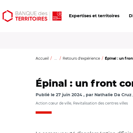
Aller
Aller
Ouvrir
Expertises et territoires
D
au
au
les
contenu
menu
outils
principal
principal
d'accessibilité
Accueil
...
Retours d'expérience
Épinal : un fr
Épinal : un front 
Publié le
27 juin 2024
par
Nathalie Da Cruz 
Action cœur de ville, Revitalisation des centres villes