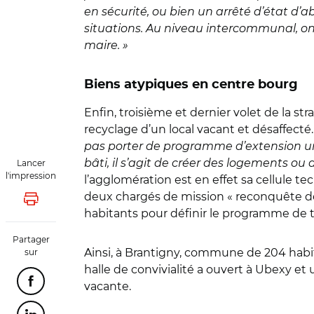
en sécurité, ou bien un arrêté d’état d’
situations. Au niveau intercommunal, on 
maire. »
Biens atypiques en centre bourg
Enfin, troisième et dernier volet de la s
recyclage d’un local vacant et désaffecté.
pas porter de programme d’extension urba
bâti, il s’agit de créer des logements ou
Lancer
l'impression
l’agglomération est en effet sa cellule 
deux chargés de mission « reconquête d
Lancer l'impression
habitants pour définir le programme de t
Partager
Ainsi, à Brantigny, commune de 204 habi
sur
halle de convivialité a ouvert à Ubexy et 
vacante.
Partager cette page sur Facebook