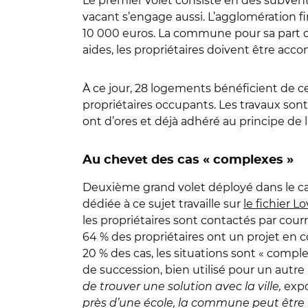
Le premier volet consiste en des subven
vacant s’engage aussi. L’agglomération 
10 000 euros. La commune pour sa part d
aides, les propriétaires doivent être ac
À ce jour, 28 logements bénéficient de ces
propriétaires occupants. Les travaux son
ont d’ores et déjà adhéré au principe de l
Au chevet des cas « complexes »
Deuxième grand volet déployé dans le cad
dédiée à ce sujet travaille sur
le fichier L
les propriétaires sont contactés par courr
64 % des propriétaires ont un projet en 
20 % des cas, les situations sont « compl
de succession, bien utilisé pour un autr
de trouver une solution avec la ville,
expo
près d’une école, la commune peut être i