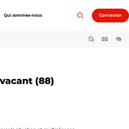
Qui sommes-nous
Connexion
Rechercher
Directions région
Contact
Acces
vacant (88)