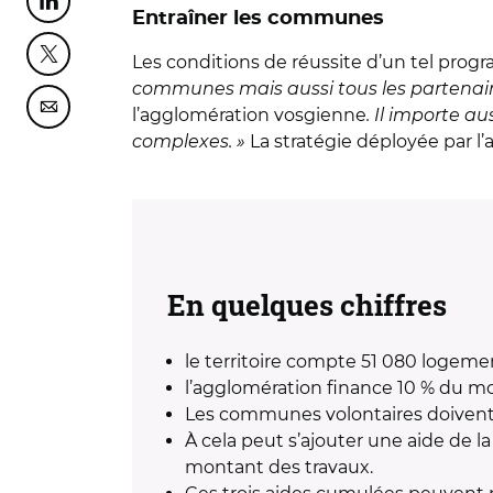
Partager cette page sur Linkedin
Entraîner les communes
Les conditions de réussite d’un tel pro
Partager cette page sur Twitter
communes mais aussi tous les partenaire
l’agglomération vosgienne
. Il importe au
Partager cette page sur Courriel
complexes. »
La stratégie déployée par l
En quelques chiffres
le territoire compte 51 080 logeme
l’agglomération finance 10 % du mo
Les communes volontaires doivent 
À cela peut s’ajouter une aide de la
montant des travaux.