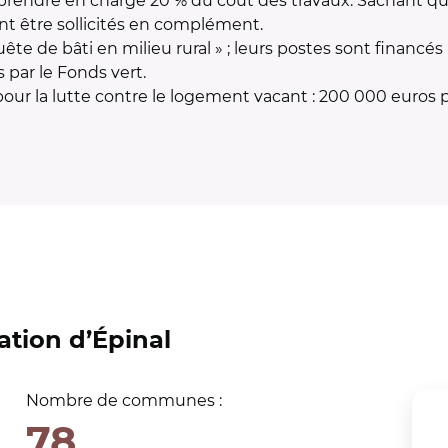
prendre en charge 20 % du coût des travaux. Sachant que
t être sollicités en complément.
e de bâti en milieu rural » ; leurs postes sont financés 
 par le Fonds vert.
ur la lutte contre le logement vacant : 200 000 euros pa
ion d’Épinal
Nombre de communes :
78