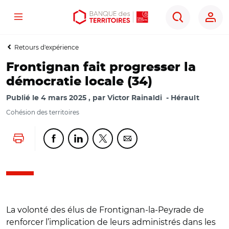
Menu
Aller
Aller
Ouvrir
Rechercher
au
au
les
contenu
menu
outils
Retours d'expérience
principal
principal
d'accessibilité
Frontignan fait progresser la
démocratie locale (34)
Publié le
4 mars 2025
par
Victor Rainaldi
Hérault
Cohésion des territoires
Lancer l'impression
Partager cette page sur Facebook
Partager cette page sur Linkedin
Partager cette page sur Twitter
Partager cette page sur Co
La volonté des élus de Frontignan-la-Peyrade de
renforcer l’implication de leurs administrés dans les