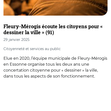
Fleury-Mérogis écoute les citoyens pour «
dessiner la ville » (91)
p
29 janvier 2025
2
Citoyenneté et services au public
F
D
Elue en 2020, l’équipe municipale de Fleury-Mérogis
L
en Essonne organise tous les deux ans une
u
concertation citoyenne pour « dessiner » la ville,
p
dans tous les aspects de son fonctionnement.
v
e