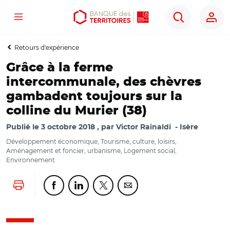
Menu
Aller
Aller
Ouvrir
Rechercher
au
au
les
contenu
menu
outils
Retours d'expérience
principal
principal
d'accessibilité
Grâce à la ferme
intercommunale, des chèvres
gambadent toujours sur la
colline du Murier (38)
Publié le
3 octobre 2018
par
Victor Rainaldi
Isère
Développement économique, Tourisme, culture, loisirs,
Aménagement et foncier, urbanisme, Logement social,
Environnement
Lancer l'impression
Partager cette page sur Facebook
Partager cette page sur Linkedin
Partager cette page sur Twitter
Partager cette page sur Co