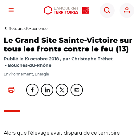
Menu
Aller
Aller
Ouvrir
Rechercher
au
au
les
contenu
menu
outils
Retours d'expérience
principal
principal
d'accessibilité
Le Grand Site Sainte-Victoire sur
tous les fronts contre le feu (13)
Publié le
19 octobre 2018
par
Christophe Tréhet
Bouches-du-Rhône
Environnement, Energie
Lancer l'impression
Partager cette page sur Facebook
Partager cette page sur Linkedin
Partager cette page sur Twitter
Partager cette page sur Co
Alors que l’élevage avait disparu de ce territoire