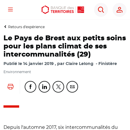
Menu
Aller
Aller
Ouvrir
Rechercher
au
au
les
contenu
menu
outils
Retours d'expérience
principal
principal
d'accessibilité
Le Pays de Brest aux petits soins
pour les plans climat de ses
intercommunalités (29)
Publié le
14 janvier 2019
par
Claire Lelong
Finistère
Environnement
Lancer l'impression
Partager cette page sur Facebook
Partager cette page sur Linkedin
Partager cette page sur Twitter
Partager cette page sur Co
Depuis l'automne 2017, six intercommunalités du