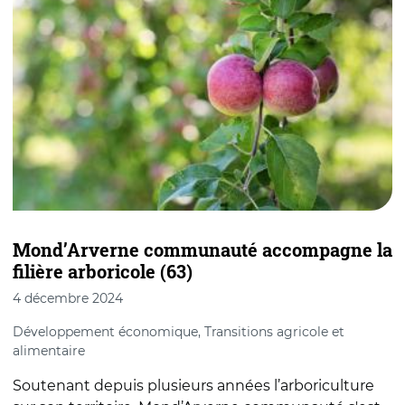
Mond’Arverne communauté accompagne la
D
filière arboricole (63)
r
4 décembre 2024
3
Développement économique, Transitions agricole et
B
alimentaire
E
Soutenant depuis plusieurs années l’arboriculture
l