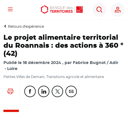
Menu
Aller
Aller
Ouvrir
Rechercher
au
au
les
contenu
menu
outils
Retours d'expérience
principal
principal
d'accessibilité
Le projet alimentaire territorial
du Roannais : des actions à 360 °
(42)
Publié le
18 décembre 2024
par
Fabrice Bugnot / Adir
Loire
Petites Villes de Demain, Transitions agricole et alimentaire
Lancer l'impression
Partager cette page sur Facebook
Partager cette page sur Linkedin
Partager cette page sur Twitter
Partager cette page sur Co