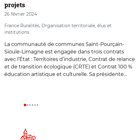
projets
7
26 février 2024
E
f
France Ruralités, Organisation territoriale, élus et
institutions
L
La communauté de communes Saint-Pourçain-
a
Sioule-Limagne est engagée dans trois contrats
c
avec l’État : Territoires d’industrie, Contrat de relance
g
et de transition écologique (CRTE) et Contrat 100 %
l
éducation artistique et culturelle. Sa présidente…
…