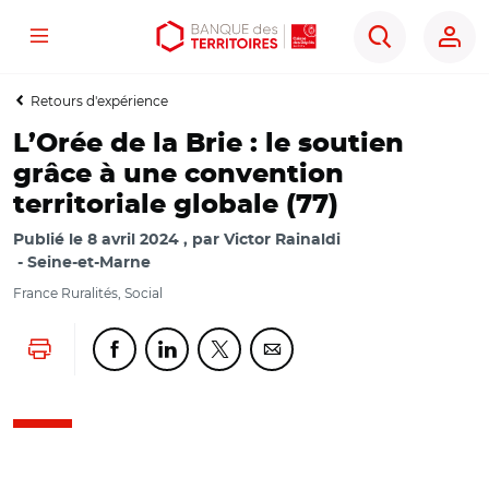
Menu
Aller
Aller
Ouvrir
Rechercher
au
au
les
contenu
menu
outils
Retours d'expérience
principal
principal
d'accessibilité
L’Orée de la Brie : le soutien
grâce à une convention
territoriale globale (77)
Publié le
8 avril 2024
par
Victor Rainaldi
Seine-et-Marne
France Ruralités, Social
Lancer l'impression
Partager cette page sur Facebook
Partager cette page sur Linkedin
Partager cette page sur Twitter
Partager cette page sur Co