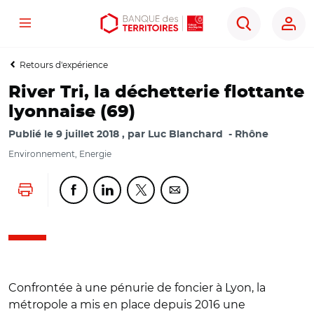
Menu
Aller
Aller
Ouvrir
Rechercher
au
au
les
contenu
menu
outils
Retours d'expérience
principal
principal
d'accessibilité
River Tri, la déchetterie flottante
lyonnaise (69)
Publié le
9 juillet 2018
par
Luc Blanchard
Rhône
Environnement, Energie
Lancer l'impression
Partager cette page sur Facebook
Partager cette page sur Linkedin
Partager cette page sur Twitter
Partager cette page sur Co
Confrontée à une pénurie de foncier à Lyon, la
métropole a mis en place depuis 2016 une