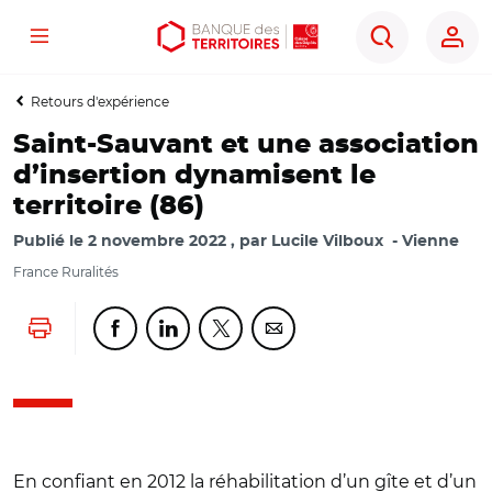
Menu
Aller
Aller
Ouvrir
Rechercher
au
au
les
contenu
menu
outils
Retours d'expérience
principal
principal
d'accessibilité
Saint-Sauvant et une association
d’insertion dynamisent le
territoire (86)
Publié le
2 novembre 2022
par
Lucile Vilboux
Vienne
France Ruralités
Lancer l'impression
Partager cette page sur Facebook
Partager cette page sur Linkedin
Partager cette page sur Twitter
Partager cette page sur Co
En confiant en 2012 la réhabilitation d’un gîte et d’un