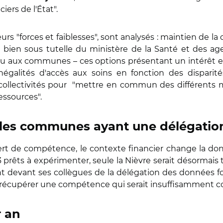
iers de l'État".
leurs "forces et faiblesses", sont analysés : maintien de 
u bien sous tutelle du ministère de la Santé et des age
u aux communes – ces options présentant un intérêt
́galités d'accès aux soins en fonction des disparite
llectivités pour "mettre en commun des différents moyen
essources".
 les communes ayant une délégation
ert de compétence, le contexte financier change la do
prêts à expérimenter, seule la Nièvre serait désormais
itant devant ses collègues de la délégation des données
́cupérer une compétence qui serait insuffisamment comp
r an