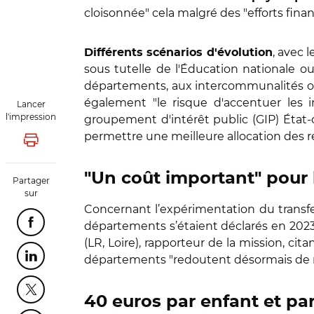
cloisonnée" cela malgré des "efforts financ
, avec 
Différents scénarios d'évolution
sous tutelle de l'Éducation nationale o
départements, aux intercommunalités o
également "le risque d'accentuer les ine
Lancer
l'impression
groupement d'intérêt public (GIP) État-co
permettre une meilleure allocation des r
Lancer l'impression
"Un coût important" pour
Partager
sur
Concernant l’expérimentation du transf
départements s’étaient déclarés en 2023 
Partager cette page sur Facebook
(LR, Loire), rapporteur de la mission, c
départements "redoutent désormais de re
Partager cette page sur Linkedin
Partager cette page sur Twitter
40 euros par enfant et pa