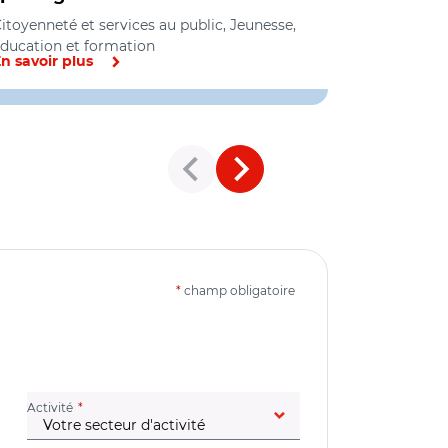
itoyenneté et services au public, Jeunesse,
Social, Jeun
ducation et formation
Emploi
n savoir plus
En savoir pl
*
champ obligatoire
(champ obligatoire)
Activité