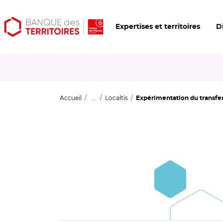
Aller
Aller
Ouvrir
Expertises et territoires
D
au
au
les
contenu
menu
outils
principal
principal
d'accessibilité
Accueil
...
Localtis
Expérimentation du transfer