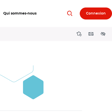
Qui sommes-nous
Connexion
Rechercher
Directions région
Contact
Acces