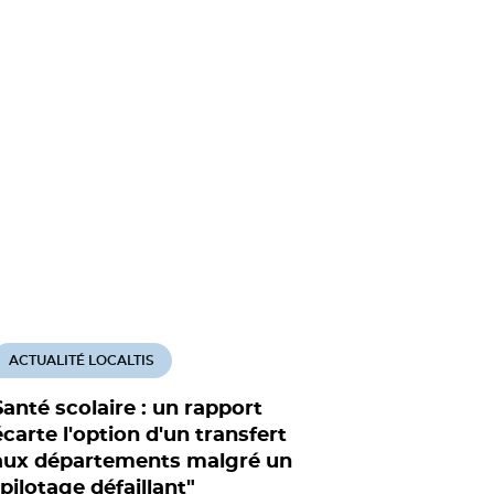
ACTUALITÉ LOCALTIS
ACTUALITÉ
Santé scolaire : un rapport
Emmanue
écarte l'option d'un transfert
Assises d
aux départements malgré un
avant l'é
"pilotage défaillant"
santé sco