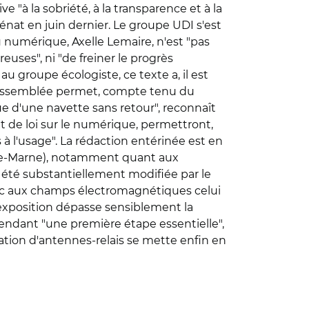
e "à la sobriété, à la transparence et à la
nat en juin dernier. Le groupe UDI s'est
 numérique, Axelle Lemaire, n'est "pas
es", ni "de freiner le progrès
 groupe écologiste, ce texte a, il est
l'Assemblée permet, compte tenu du
e d'une navette sans retour", reconnaît
et de loi sur le numérique, permettront,
 à l'usage". La rédaction entérinée est en
al-de-Marne), notamment quant aux
, a été substantiellement modifiée par le
ublic aux champs électromagnétiques celui
d'exposition dépasse sensiblement la
pendant "une première étape essentielle",
ation d'antennes-relais se mette enfin en