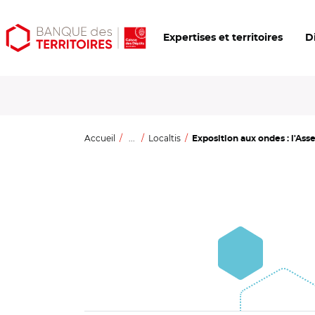
Aller
Aller
Ouvrir
Expertises et territoires
D
au
au
les
contenu
menu
outils
principal
principal
d'accessibilité
Accueil
...
Localtis
Exposition aux ondes : l'Ass