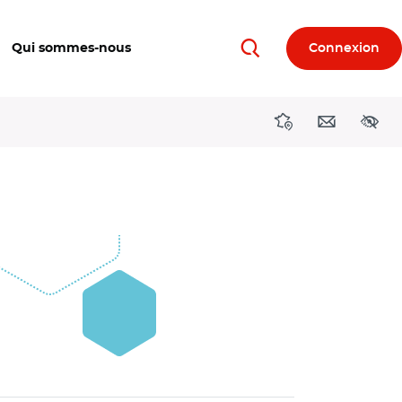
Qui sommes-nous
Connexion
Rechercher
Directions région
Contact
Acces