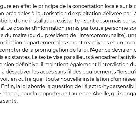
gure en effet le principe de la concertation locale sur l
ion préalables à l'autorisation d'exploitation délivrée pa
tielle d'une installation existante - sont désormais cons
cal. Le dossier d'information remis par toute personne so
e du maire (ou du président de l'intercommunalité), un
nciliation départementales seront réactivées et un com
à compter de la promulgation de la loi, l'Agence devra 
existantes. Le texte vise par ailleurs à encadrer l'activit
sion définitive, il maintient également l'interdiction du
 à désactiver les accès sans fil des équipements "lorsqu'il
t en outre que "toute nouvelle installation d'un réseau 
Enfin, la loi aborde la question de l'électro-hypersensibil
 étape", pour la rapporteure Laurence Abeille, qui s'enga
a santé.