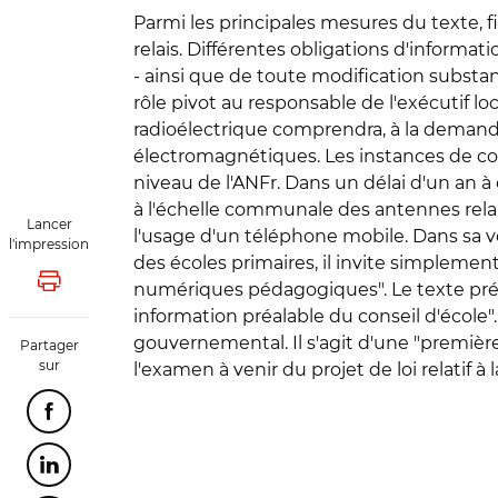
Parmi les principales mesures du texte, fi
relais. Différentes obligations d'informat
- ainsi que de toute modification substan
rôle pivot au responsable de l'exécutif lo
radioélectrique comprendra, à la demand
électromagnétiques. Les instances de co
niveau de l'ANFr. Dans un délai d'un an 
à l'échelle communale des antennes relais 
Lancer
l'usage d'un téléphone mobile. Dans sa ver
l'impression
des écoles primaires, il invite simplement
numériques pédagogiques". Le texte prévoi
Lancer l'impression
information préalable du conseil d'école". 
gouvernemental. Il s'agit d'une "première
Partager
sur
l'examen à venir du projet de loi relatif à l
Partager cette page sur Facebook
Partager cette page sur Linkedin