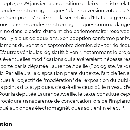
té, ce 29 janvier, la proposition de loi écologiste relativ
 ondes électromagnétiques", dans sa version votée au Sé
e "compromis", qui selon la secrétaire d'Etat chargée du
nsidérer les ondes électromagnétiques comme dangereus
né dans le cadre d'une "niche parlementaire" réservée au
é il y a plus de deux ans. Son adoption conforme par 
lement du Sénat en septembre dernier, d'éviter "le risqu
D'autres véhicules législatifs à venir, notamment le proj
es éventuelles modifications qui s'avéreraient nécessaires
tial porté par la députée Laurence Abeille (Ecologiste, V
Par ailleurs, la disposition phare du texte, l'article 1er
tituer à l'objectif de "modération" de l'exposition du p
les points dits atypiques, c'est-à-dire ceux où le niveau 
Pour la députée Laurence Abeille, le texte constitue ce
rocédure transparente de concertation lors de l'implant
iqué aux ondes électromagnétiques soit enfin effectif".
tion