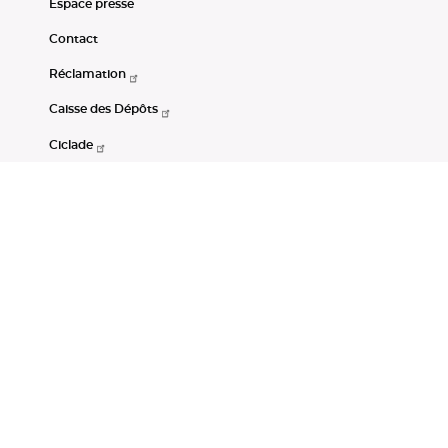
Espace presse
Contact
Réclamation
Caisse des Dépôts
Ciclade
CDC-Net
Consignations
Portail Open Data CDC
Restez connectés
LinkedIn
Youtube
Instagram
RSS