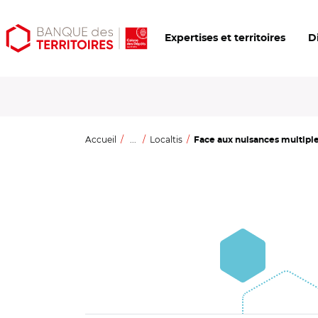
Aller
Aller
Ouvrir
Expertises et territoires
D
au
au
les
contenu
menu
outils
principal
principal
d'accessibilité
Accueil
...
Localtis
Face aux nuisances multiples