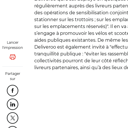
régulièrement auprès des livreurs partena
des opérations de sensibilisation conjoin
stationner sur les trottoirs ; sur les emp
sur les emplacements réservés)". Il en va 
s’engage à promouvoir les vélos et scooter
aides publiques existantes. De même les c
Lancer
Deliveroo est également invité à "effectue
l'impression
tranquillité publique : "éviter les rasse
Lancer l'impression
collectivités pourront de leur côté réflé
livreurs partenaires, ainsi qu’à des lieux 
Partager
sur
Partager cette page sur Facebook
Partager cette page sur Linkedin
Partager cette page sur Twitter