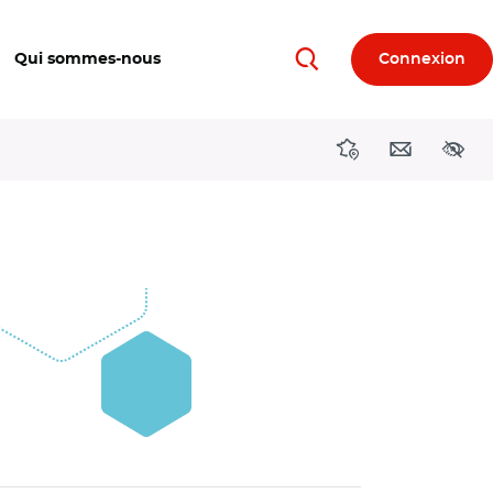
Qui sommes-nous
Connexion
Rechercher
Directions région
Contact
Acces