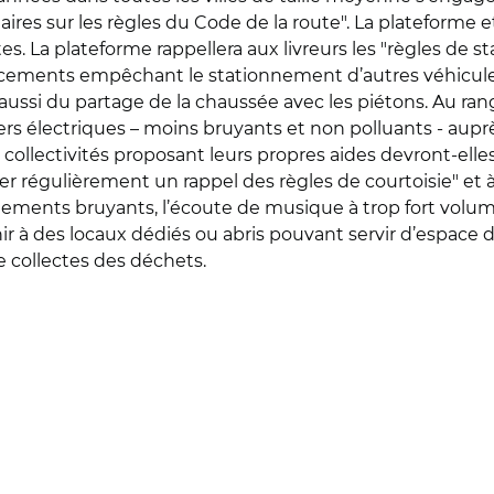
ires sur les règles du Code de la route". La plateforme e
tes. La plateforme rappellera aux livreurs les "règles de
lacements empêchant le stationnement d’autres véhicules ;
aussi du partage de la chaussée avec les piétons. Au rang
s électriques – moins bruyants et non polluants - auprès 
ollectivités proposant leurs propres aides devront-elles l
r régulièrement un rappel des règles de courtoisie" et à s
mblements bruyants, l’écoute de musique à trop fort volu
chir à des locaux dédiés ou abris pouvant servir d’espac
de collectes des déchets.