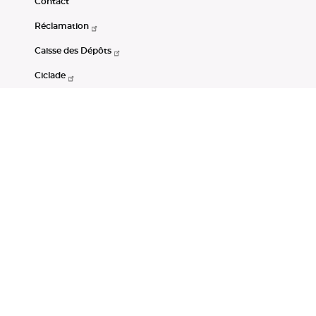
Contact
Réclamation
Caisse des Dépôts
Ciclade
CDC-Net
Consignations
Portail Open Data CDC
Restez connectés
LinkedIn
Youtube
Instagram
RSS
Mentions légales
CGU
Données personnelles
Accessibilité : non conforme
DSP2