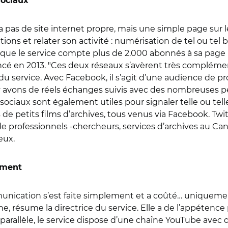
sociaux
 pas de site internet propre, mais une simple page sur le
ions et relater son activité : numérisation de tel ou tel b
sque le service compte plus de 2.000 abonnés à sa page
ncé en 2013. "Ces deux réseaux s’avèrent très complém
e du service. Avec Facebook, il s’agit d’une audience de pr
Nous y avons de réels échanges suivis avec des nombreuse
 sociaux sont également utiles pour signaler telle ou tell
e petits films d’archives, tous venus via Facebook. Twitt
professionnels -chercheurs, services d’archives au Canada
eux.
ément
unication s’est faite simplement et a coûté… uniquem
e, résume la directrice du service. Elle a de l’appétenc
arallèle, le service dispose d’une chaîne YouTube avec d