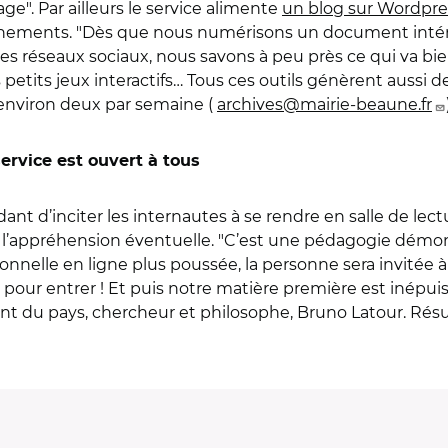
ge". Par ailleurs le service alimente
un blog sur Wordpre
vénements. "Dès que nous numérisons un document intéres
 les réseaux sociaux, nous savons à peu près ce qui va bie
s petits jeux interactifs… Tous ces outils génèrent aus
e environ deux par semaine (
archives@mairie-beaune.fr
rvice est ouvert à tous
dant d’inciter les internautes à se rendre en salle de lec
t l’appréhension éventuelle. "C’est une pédagogie démont
lle en ligne plus poussée, la personne sera invitée à ve
pour entrer ! Et puis notre matière première est inépuisabl
ant du pays, chercheur et philosophe, Bruno Latour. Résult