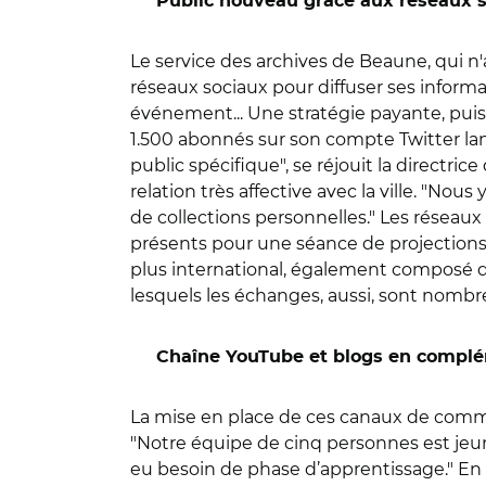
Public nouveau grâce aux réseaux 
Le service des archives de Beaune, qui n'a
réseaux sociaux pour diffuser ses informat
événement... Une stratégie payante, pui
1.500 abonnés sur son compte Twitter la
public spécifique", se réjouit la directric
relation très affective avec la ville. "
de collections personnelles." Les réseaux
présents pour une séance de projections d
plus international, également composé de 
lesquels les échanges, aussi, sont nombr
Chaîne YouTube et blogs en compl
La mise en place de ces canaux de comm
"Notre équipe de cinq personnes est jeun
eu besoin de phase d’apprentissage." En p