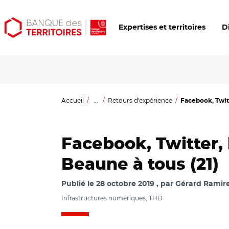
Aller
Aller
Ouvrir
Expertises et territoires
D
au
au
les
contenu
menu
outils
principal
principal
d'accessibilité
Accueil
...
Retours d'expérience
Facebook, Twitt
Facebook, Twitter, 
Beaune à tous (21)
Publié le
28 octobre 2019
par
Gérard Ramirez
Infrastructures numériques, THD