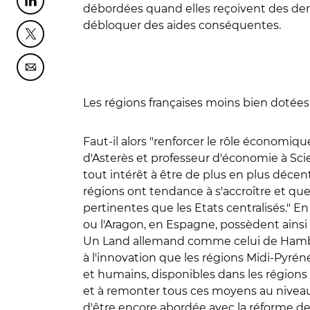
Partager cette page sur Linkedin
débordées quand elles reçoivent des dema
débloquer des aides conséquentes.
Partager cette page sur Twitter
Partager cette page sur Courriel
Les régions françaises moins bien dotée
Faut-il alors "renforcer le rôle économi
d'Asterès et professeur d'économie à Sci
tout intérêt à être de plus en plus déce
régions ont tendance à s'accroître et que
pertinentes que les Etats centralisés." E
ou l'Aragon, en Espagne, possèdent ainsi
Un Land allemand comme celui de Hambour
à l'innovation que les régions Midi-Pyrén
et humains, disponibles dans les région
et à remonter tous ces moyens au niveau
d'être encore abordée avec la réforme de