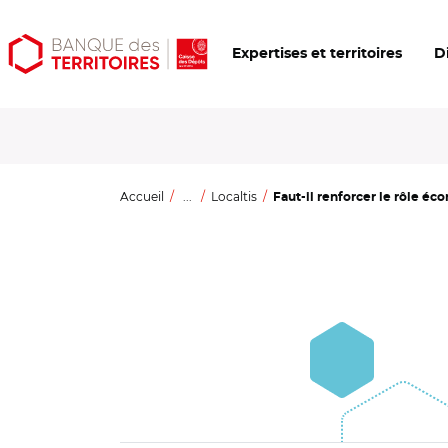
Aller
Aller
Ouvrir
Expertises et territoires
D
au
au
les
contenu
menu
outils
principal
principal
d'accessibilité
Accueil
...
Localtis
Faut-il renforcer le rôle éc