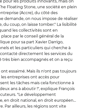
ée pour les produits innovants, mais on
 The Floating Stone, une société en plein
ntreprise (Accre), du côté des
it une demande, on nous impose de réaliser
 du coup, on laisse tomber." La lisibilité
quand les collectivités sont en
place par le conseil général de la
plique pour sa part Xavier Darrigo,
els et les particuliers qui cherche à
a contacté directement les services du
été très bien accompagnés et on a reçu
nt essaimé. Mais ils n'ont pas toujours
l les entreprises ont accès pour
sent les tâches mais cela fonctionne à
eux ans à aboutir !", explique François
rlocuteurs. "Le développement
en droit national, en droit européen…
 Par ailleurs, les régions sont vite