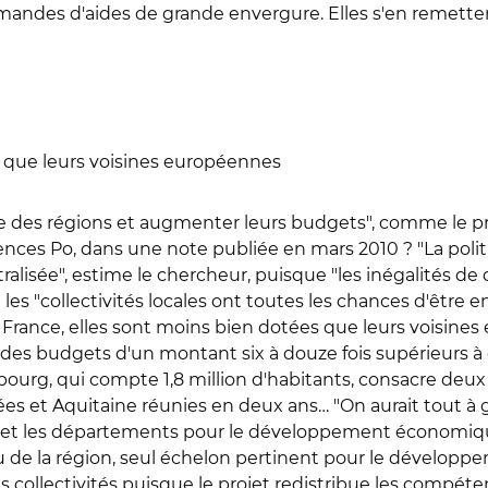
ndes d'aides de grande envergure. Elles s'en remettent 
s que leurs voisines européennes
que des régions et augmenter leurs budgets", comme le p
ences Po, dans une note publiée en mars 2010 ? "La poli
ntralisée", estime le chercheur, puisque "les inégalités
 les "collectivités locales ont toutes les chances d'être 
n France, elles sont moins bien dotées que leurs voisine
 des budgets d'un montant six à douze fois supérieurs à 
g, qui compte 1,8 million d'habitants, consacre deux 
ées et Aquitaine réunies en deux ans… "On aurait tout à 
s et les départements pour le développement économique
 de la région, seul échelon pertinent pour le développ
s collectivités puisque le projet redistribue les compét