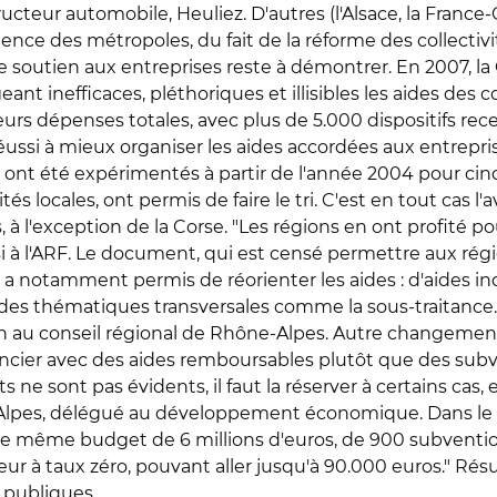
ucteur automobile, Heuliez. D'autres (l'Alsace, la France
nce des métropoles, du fait de la réforme des collectivité
de soutien aux entreprises reste à démontrer. En 2007, l
eant inefficaces, pléthoriques et illisibles les aides des 
 leurs dépenses totales, avec plus de 5.000 dispositifs rece
 réussi à mieux organiser les aides accordées aux entrep
 été expérimentés à partir de l'année 2004 pour cinq an
tés locales, ont permis de faire le tri. C'est en tout cas l
, à l'exception de la Corse. "Les régions en ont profité p
si à l'ARF. Le document, qui est censé permettre aux régi
otamment permis de réorienter les aides : d'aides indi
à des thématiques transversales comme la sous-traitance. "C
t-on au conseil régional de Rhône-Alpes. Autre changeme
cier avec des aides remboursables plutôt que des subve
ats ne sont pas évidents, il faut la réserver à certains cas
Alpes, délégué au développement économique. Dans le cas
le même budget de 6 millions d'euros, de 900 subventio
à taux zéro, pouvant aller jusqu'à 90.000 euros." Résult
s publiques…