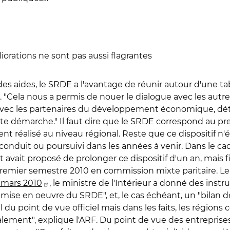
iorations ne sont pas aussi flagrantes
es aides, le SRDE a l'avantage de réunir autour d'une ta
ela nous a permis de nouer le dialogue avec les autres
vec les partenaires du développement économique, déta
tte démarche." Il faut dire que le SRDE correspond au 
réalisé au niveau régional. Reste que ce dispositif n'ét
reconduit ou poursuivi dans les années à venir. Dans le c
at avait proposé de prolonger ce dispositif d'un an, mais f
remier semestre 2010 en commission mixte paritaire. 
6 mars 2010
, le ministre de l'Intérieur a donné des inst
se en oeuvre du SRDE", et, le cas échéant, un "bilan de 
 du point de vue officiel mais dans les faits, les région
lement", explique l'ARF. Du point de vue des entreprises,