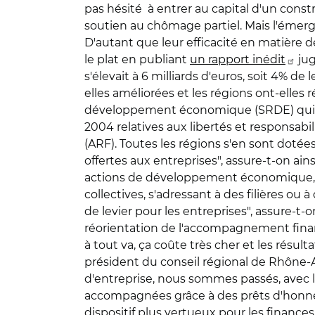
pas hésité à entrer au capital d'un constr
soutien au chômage partiel. Mais l'émerge
D'autant que leur efficacité en matière 
le plat en publiant
un rapport inédit
jug
s'élevait à 6 milliards d'euros, soit 4% de
elles améliorées et les régions ont-elles
développement économique (SRDE) qui ont
2004 relatives aux libertés et responsabili
(ARF). Toutes les régions s'en sont dotées
offertes aux entreprises", assure-t-on ain
actions de développement économique, a n
collectives, s'adressant à des filières ou 
de levier pour les entreprises", assure-
réorientation de l'accompagnement finan
à tout va, ça coûte très cher et les résult
président du conseil régional de Rhône-
d'entreprise, nous sommes passés, avec 
accompagnées grâce à des prêts d'honneur 
dispositif plus vertueux pour les finance