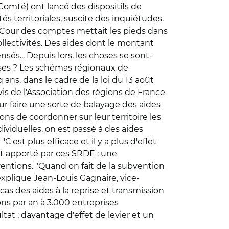
-Comté) ont lancé des dispositifs de
s territoriales, suscite des inquiétudes.
a Cour des comptes mettait les pieds dans
collectivités. Des aides dont le montant
nsés... Depuis lors, les choses se sont-
rises ? Les schémas régionaux de
s, dans le cadre de la loi du 13 août
'avis de l'Association des régions de France
our faire une sorte de balayage des aides
ons de coordonner sur leur territoire les
viduelles, on est passé à des aides
'est plus efficace et il y a plus d'effet
nt apporté par ces SRDE : une
ntions. "Quand on fait de la subvention
, explique Jean-Louis Gagnaire, vice-
 des aides à la reprise et transmission
ns par an à 3.000 entreprises
at : davantage d'effet de levier et un