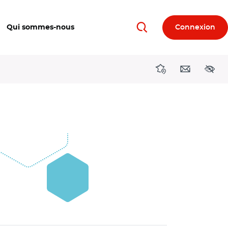
Qui sommes-nous
Connexion
Rechercher
Directions région
Contact
Acces