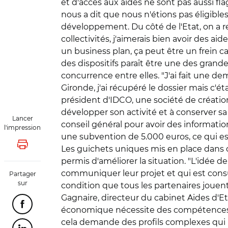
et d'accès aux aides ne sont pas aussi fl
nous a dit que nous n'étions pas éligible
développement. Du côté de l'Etat, on a r
collectivités, j'aimerais bien avoir des a
un business plan, ça peut être un frein ca
des dispositifs paraît être une des grande
concurrence entre elles. "J'ai fait une de
Gironde, j'ai récupéré le dossier mais c'ét
président d'IDCO, une société de création
développer son activité et à conserver sa
Lancer
conseil général pour avoir des informatio
l'impression
une subvention de 5.000 euros, ce qui est
Lancer l'impression
Les guichets uniques mis en place dans d
permis d'améliorer la situation. "L'idée d
communiquer leur projet et qui est consul
Partager
sur
condition que tous les partenaires jouent
Gagnaire, directeur du cabinet Aides d'E
Partager cette page sur Facebook
économique nécessite des compétences e
cela demande des profils complexes qui ne 