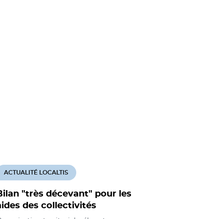
ACTUALITÉ LOCALTIS
ACTUALITÉ
Bilan "très décevant" pour les
SRDE : le
aides des collectivités
discorde 