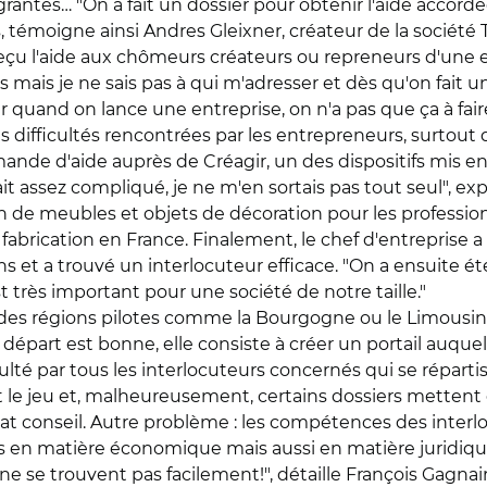
agrantes… "On a fait un dossier pour obtenir l'aide accord
s, témoigne ainsi Andres Gleixner, créateur de la société
eçu l'aide aux chômeurs créateurs ou repreneurs d'une e
ides mais je ne sais pas à qui m'adresser et dès qu'on fa
r quand on lance une entreprise, on n'a pas que ça à faire,
s difficultés rencontrées par les entrepreneurs, surtout 
mande d'aide auprès de Créagir, un des dispositifs mis en 
ait assez compliqué, je ne m'en sortais pas tout seul", ex
 de meubles et objets de décoration pour les professionn
 fabrication en France. Finalement, le chef d'entreprise 
ns et a trouvé un interlocuteur efficace. "On a ensuite 
 très important pour une société de notre taille."
es régions pilotes comme la Bourgogne ou le Limousin o
e départ est bonne, elle consiste à créer un portail auque
té par tous les interlocuteurs concernés qui se répartis
 le jeu et, malheureusement, certains dossiers mettent d
tat conseil. Autre problème : les compétences des inte
n matière économique mais aussi en matière juridique, 
se trouvent pas facilement!", détaille François Gagnaire.