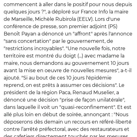
commencent à aller dans le positif pour nous depuis
quelques jours ?", a déploré sur France Info la maire
de Marseille, Michèle Rubirola (EELV). Lors d'une
conférence de presse, son premier adjoint (PS)
Benoît Payan a dénoncé un "affront" après l'annonce
"sans concertation" par le gouvernement, de
"restrictions incroyables". "Une nouvelle fois, notre
territoire est montré du doigt (...) avec madame la
maire, nous demandons au gouvernement 10 jours
avant la mise en oeuvre de nouvelles mesures", a-t-il
ajouté. "Si au bout de ces 10 jours l'épidémie
reprend, on est prêts à assumer ces décisions". Le
président de la région Paca, Renaud Muselier, a
dénoncé une décision "prise de façon unilatérale",
dans laquelle il voit un "quasi-reconfinement". Et est
allé plus loin en début de soirée, annonçant : "Nous
déposerons dès demain un recours en référé-liberté
contre l’arrêté préfectoral, avec des restaurateurs et
des cafetiers directement touchés par les mesures