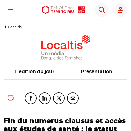
Menu
Aller
Aller
Ouvrir
Rechercher
au
au
les
contenu
menu
outils
Localtis
principal
principal
d'accessibilité
L'édition du jour
Présentation
Lancer l'impression
Partager cette page sur Facebook
Partager cette page sur Linkedin
Partager cette page sur Twitter
Partager cette page sur Co
Fin du numerus clausus et accès
aux études de santé : le statut