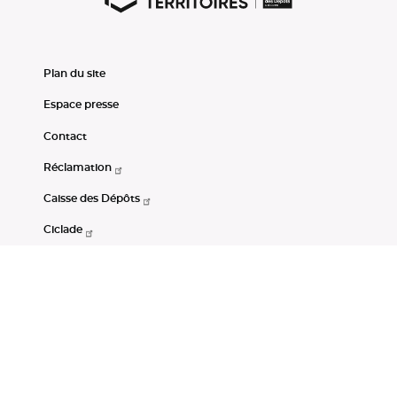
Plan du site
Espace presse
Contact
Réclamation
Caisse des Dépôts
Ciclade
CDC-Net
Consignations
Portail Open Data CDC
Restez connectés