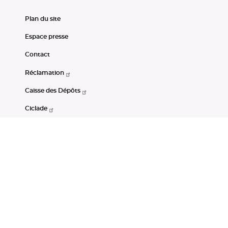
Plan du site
Espace presse
Contact
Réclamation
Caisse des Dépôts
Ciclade
CDC-Net
Consignations
Portail Open Data CDC
Restez connectés
LinkedIn
Youtube
Instagram
RSS