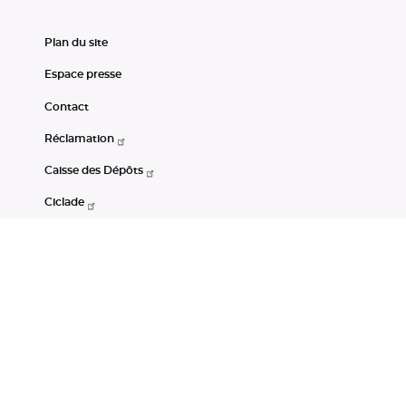
Plan du site
Espace presse
Contact
Réclamation
Caisse des Dépôts
Ciclade
CDC-Net
Consignations
Portail Open Data CDC
Restez connectés
LinkedIn
Youtube
Instagram
RSS